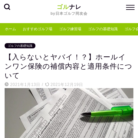
ゴル
ナレ
by日本ゴルフ同友会
ホーム
おすすめゴルフ場
ゴルフ練習場
ゴルフの基礎知識
ゴルフ
ゴルフの基礎知識
【入らないとヤバイ！？】ホールイ
ンワン保険の補償内容と適用条件につ
いて
2021年1月13日
/
2021年12月19日