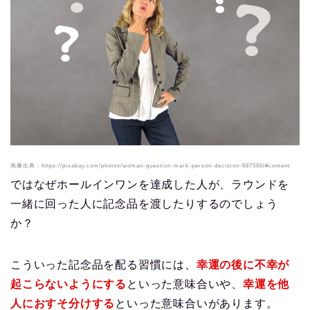
画像出典：https://pixabay.com/photos/woman-question-mark-person-decision-687560/#content
ではなぜホールインワンを達成した人が、ラウンドを
一緒に回った人に記念品を渡したりするのでしょう
か？
こういった記念品を配る習慣には、
幸運の後に不幸が
起こらないようにする
といった意味合いや、
幸運を他
人におすそ分けする
といった意味合いがあります。