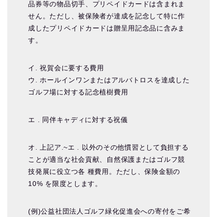
品券等の物品切手、プリペイドカードは含まれま
せん。ただし、被保険者が達成を記念して特に作
成したプリペイドカードは贈呈用記念品に含みま
す。
イ. 祝賀会に要する費用
ウ. ホールインワンまたはアルバトロスを達成した
ゴルフ場に対する記念植樹費用
エ . 同伴キャディに対する祝儀
オ. 上記ア.~エ . 以外のその他慣習として負担する
ことが適当な社会貢献、自然保護またはゴルフ競
技発展に役立つ各 種費用。ただし、保険金額の
10% を限度とします。
(例)公益社団法人ゴルフ緑化促進会への寄付をご希