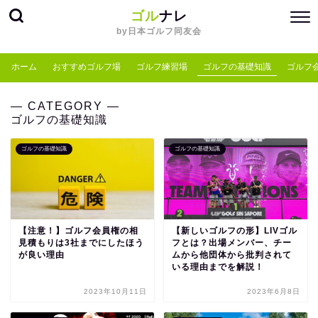
ゴル
ナレ
by日本ゴルフ同友会
ホーム
おすすめゴルフ場
ゴルフ練習場
ゴルフの基礎知識
ゴルフ
― CATEGORY ―
ゴルフの基礎知識
ゴルフの基礎知識
ゴルフの基礎知識
【注意！】ゴルフ会員権の相
【新しいゴルフの形】LIVゴル
見積もりは3社までにしたほう
フとは？出場メンバー、チー
が良い理由
ムから他団体から批判されて
いる理由までを解説！
2023年10月11日
2023年6月8日