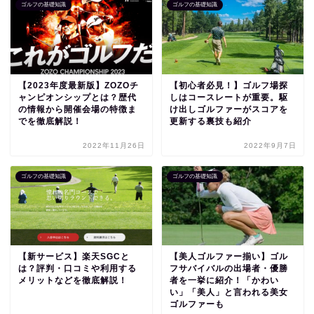
ゴルフの基礎知識
ゴルフの基礎知識
【2023年度最新版】ZOZOチ
【初心者必見！】ゴルフ場探
ャンピオンシップとは？歴代
しはコースレートが重要。駆
の情報から開催会場の特徴ま
け出しゴルファーがスコアを
でを徹底解説！
更新する裏技も紹介
2022年11月26日
2022年9月7日
ゴルフの基礎知識
ゴルフの基礎知識
【新サービス】楽天SGCと
【美人ゴルファー揃い】ゴル
は？評判・口コミや利用する
フサバイバルの出場者・優勝
メリットなどを徹底解説！
者を一挙に紹介！「かわい
い」「美人」と言われる美女
ゴルファーも