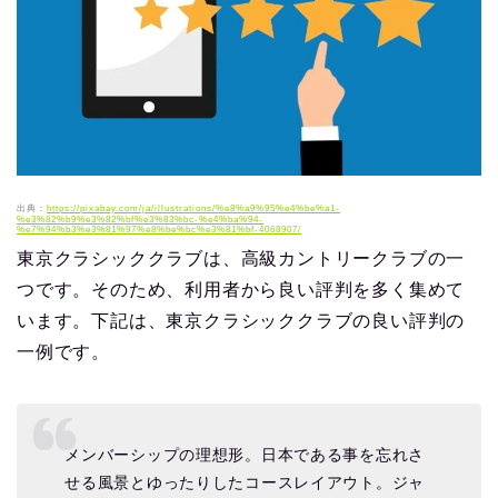
出典：
https://pixabay.com/ja/illustrations/%e8%a9%95%e4%be%a1-
%e3%82%b9%e3%82%bf%e3%83%bc-%e4%ba%94-
%e7%94%b3%e3%81%97%e8%be%bc%e3%81%bf-4068907/
東京クラシッククラブは、高級カントリークラブの一
つです。そのため、利用者から良い評判を多く集めて
います。下記は、東京クラシッククラブの良い評判の
一例です。
メンバーシップの理想形。日本である事を忘れさ
せる風景とゆったりしたコースレイアウト。ジャ