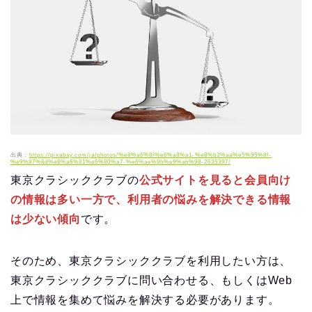
出典：
https://pixabay.com/ja/photos/%e8%a6%8f%e6%a8%a1-%e8%b3%aa%e5%95%8f-
%e9%87%8d%e8%a6%81%e6%80%a7-%e6%ae%8b%e9%ab%98-2635397/
東京クラシッククラブの
公式サイトを見ると会員向け
の情報は多い一方で、利用者の悩みを解決できる情報
は少ない傾向
です。
そのため、東京クラシッククラブを利用したい方は、
東京クラシッククラブに問い合わせる、もしくはWeb
上で情報を集めて悩みを解決する必要があります。