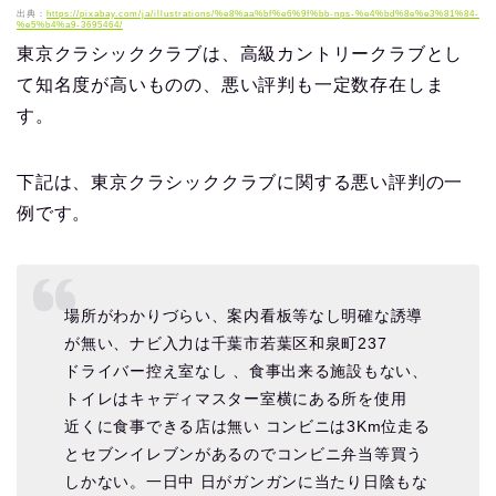
出典：
https://pixabay.com/ja/illustrations/%e8%aa%bf%e6%9f%bb-nps-%e4%bd%8e%e3%81%84-
%e5%b4%a9-3695464/
東京クラシッククラブは、高級カントリークラブとし
て知名度が高いものの、悪い評判も一定数存在しま
す。
下記は、東京クラシッククラブに関する悪い評判の一
例です。
場所がわかりづらい、案内看板等なし明確な誘導
が無い、ナビ入力は千葉市若葉区和泉町237
ドライバー控え室なし 、食事出来る施設もない、
トイレはキャディマスター室横にある所を使用
近くに食事できる店は無い コンビニは3Km位走る
とセブンイレブンがあるのでコンビニ弁当等買う
しかない。一日中 日がガンガンに当たり日陰もな