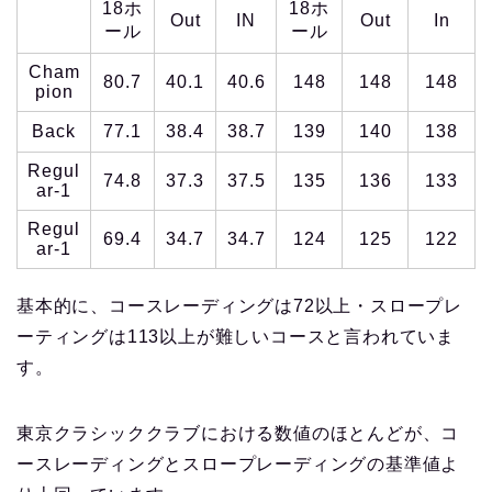
18ホ
18ホ
Out
IN
Out
In
ール
ール
Cham
80.7
40.1
40.6
148
148
148
pion
Back
77.1
38.4
38.7
139
140
138
Regul
74.8
37.3
37.5
135
136
133
ar-1
Regul
69.4
34.7
34.7
124
125
122
ar-1
基本的に、コースレーディングは72以上・スロープレ
ーティングは113以上が難しいコースと言われていま
す。
東京クラシッククラブにおける数値のほとんどが、コ
ースレーディングとスロープレーディングの基準値よ