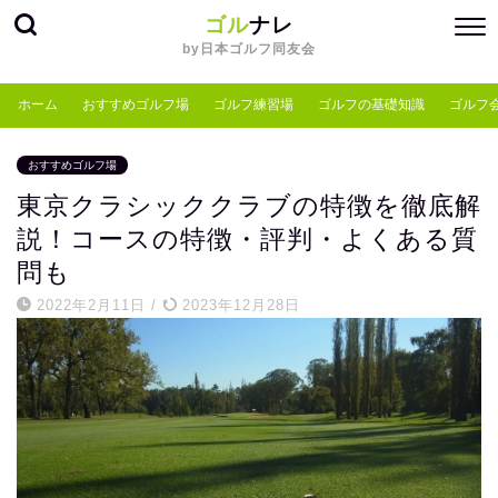
ゴル
ナレ
by日本ゴルフ同友会
ホーム
おすすめゴルフ場
ゴルフ練習場
ゴルフの基礎知識
ゴルフ
おすすめゴルフ場
東京クラシッククラブの特徴を徹底解
説！コースの特徴・評判・よくある質
問も
2022年2月11日
/
2023年12月28日