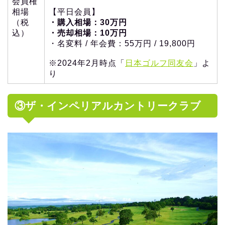
会員権
相場
【平日会員】
（税
・購入相場：30万円
込）
・売却相場：10万円
・名変料 / 年会費：55万円 / 19,800円
※2024年2月時点「
日本ゴルフ同友会
」よ
り
③ザ・インペリアルカントリークラブ