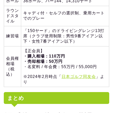
ホール
36ホール、パー144、14,310ヤード
ラウン
キャディ付・セルフの選択制、乗用カート
ドスタ
でのプレー
イル
「150ヤード」のドライビングレンジ13打
練習場
席（クラブ使用制限：男性9番アイアン以
下・女性7番アイアン以下）
【正会員】
・購入相場：110万円
会員権
・売却相場：50万円
相場
・名変料 / 年会費：55万円 / 55,000円
（税
込）
※2024年2月時点「
日本ゴルフ同友会
」よ
り
まとめ