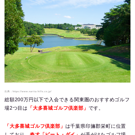
出典：https://www.narita-hills.co.jp/
総額200万円以下で入会できる関東圏のおすすめゴルフ
場2つ目は
「大多喜城ゴルフ倶楽部」
です。
「大多喜城ゴルフ倶楽部」
は千葉県印旛郡栄町に位置
しており、
奇才「ピート・ダイ」
が手がけたゴルフ場