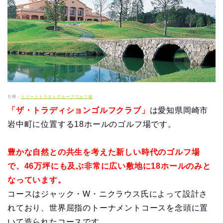
引用：
リゾートトラストグループゴルフ場
「ザ・トラディションゴルフクラブ」
は愛知県岡崎市
岩中町に位置する18ホールのゴルフ場です。
豊かな自然との共生を考えた新しい時代のゴルフ場
で、46万坪にも及ぶ非常に広い敷地に18ホールのみと
なっています。
コースはジャック・W・ニクラウス氏によって設計さ
れており、世界屈指のトーナメントコースを念頭に置
いて造られたコースです。