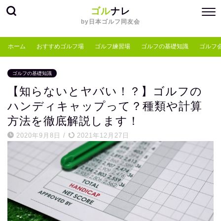
ゴル
ナレ
by日本ゴルフ同友会
ホーム
おすすめゴルフ場
ゴルフ練習場
ゴルフの基礎知識
ゴルフ
ゴルフの基礎知識
【知らないとヤバい！？】ゴルフの
ハンディキャップって？種類や計算
方法を徹底解説します！
2020年9月8日
/
2021年12月27日