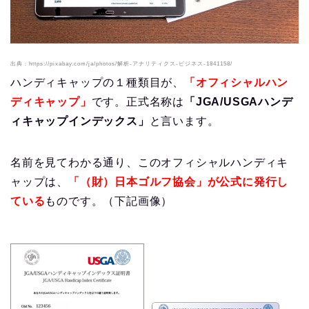
出典：https://pixabay.com/ja/photos/解析-アナリティクス-ビジネス-1841158/
ハンディキャップの１種類目が、
「オフィシャルハン
ディキャップ」
です。正式名称は
「JGA/USGAハンデ
ィキャップインデックス」
と言います。
名前を見てわかる通り、このオフィシャルハンディキ
ャップは、
「（財）日本ゴルフ協会」が公式に発行し
ている
ものです。（下記画像）