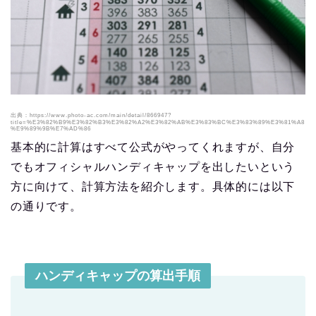
出典：https://www.photo-ac.com/main/detail/866947?
title=%E3%82%B9%E3%82%B3%E3%82%A2%E3%82%AB%E3%83%BC%E3%83%89%E3%81%A8
%E9%89%9B%E7%AD%86
基本的に計算はすべて公式がやってくれますが、自分
でもオフィシャルハンディキャップを出したいという
方に向けて、計算方法を紹介します。具体的には以下
の通りです。
ハンディキャップの算出手順