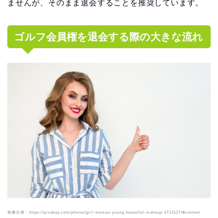
ませんが、そのまま退会することを推奨しています。
ゴルフ会員権を退会する際の大きな流れ
画像出典：https://pixabay.com/photos/girl-woman-young-beautiful-makeup-3713127/#content