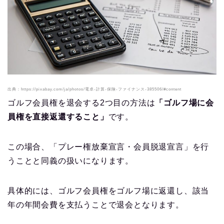
出典：https://pixabay.com/ja/photos/電卓-計算-保険-ファイナンス-385506/#content
ゴルフ会員権を退会する2つ目の方法は
「
ゴルフ場に会
員権を直接返還すること
」
です。
この場合、「プレー権放棄宣言・会員脱退宣言」を行
うことと同義の扱いになります。
具体的には、ゴルフ会員権をゴルフ場に返還し、該当
年の年間会費を支払うことで退会となります。