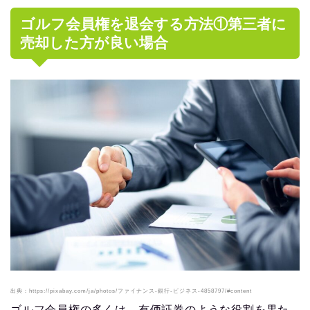
ゴルフ会員権を退会する方法①第三者に
売却した方が良い場合
出典：https://pixabay.com/ja/photos/ファイナンス-銀行-ビジネス-4858797/#content
ゴルフ会員権の多くは、有価証券のような役割を果た