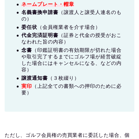
ネームプレート・帽章
名義書換申請書
（譲渡人と譲受人連名のも
の）
委任状
（会員権業者を介す場合）
代金完済証明書
（証券と代金の授受がおこ
なわれた旨の内容）
念書
（印鑑証明書の有効期限が切れた場合
や取引完了するまでにゴルフ場が経営破綻
した場合にはキャンセルになる、などの内
容）
譲渡通知書
（３枚綴り）
実印
（上記全ての書類への押印のために必
要）
ただし、ゴルフ会員権の売買業者に委託した場合、個