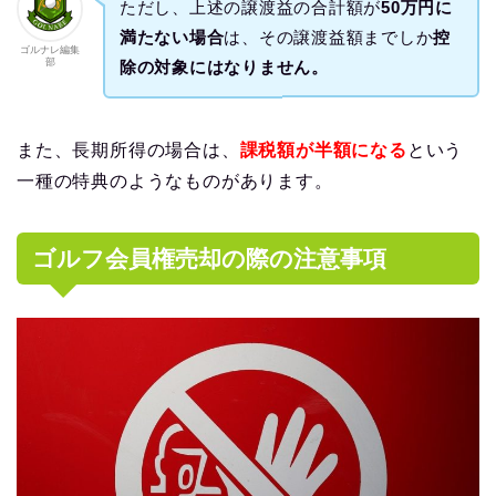
ただし、上述の譲渡益の合計額が
50万円に
満たない場合
は、その譲渡益額までしか
控
ゴルナレ編集
部
除の対象にはなりません。
また、長期所得の場合は、
課税額が半額になる
という
一種の特典のようなものがあります。
ゴルフ会員権売却の際の注意事項