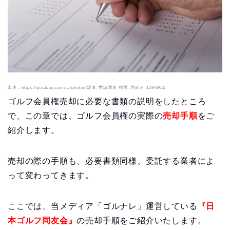
出典：https://pixabay.com/ja/photos/調査-世論調査-投票-埋める-1594962/
ゴルフ会員権売却に必要な書類の説明をしたところ
で、この章では、ゴルフ会員権の実際の
売却手順
をご
紹介します。
売却の際の手順も、必要書類同様、委託する業者によ
って変わってきます。
ここでは、当メディア「ゴルナレ」運営している
『日
本ゴルフ同友会』
の売却手順をご紹介いたします。