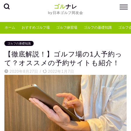
ゴル
ナレ
by日本ゴルフ同友会
ホーム
おすすめゴルフ場
ゴルフ練習場
ゴルフの基礎知識
ゴルフ
ゴルフの基礎知識
【徹底解説！】ゴルフ場の1人予約っ
て？オススメの予約サイトも紹介！
2020年8月27日
/
2022年1月7日