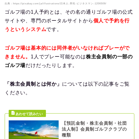
出典：https://pixabay.com/ja/illustrations/日本人-男性-ビジネスマン-1206509/
ゴルフ場の1人予約とは、その名の通りゴルフ場の公式
サイトや、専門のポータルサイトから
個人で予約を行
うというシステム
です。
ゴルフ場は基本的には同伴者がいなければプレーがで
きません。
1人でプレー可能なのは
株主会員制の一部の
ゴルフ場
だけだったりします。
「株主会員制とは何か」
については以下の記事をご覧
ください。
【預託金制・株主会員制・社団
法人制】会員制ゴルフクラブの
種類